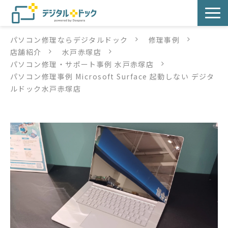
パソコン修理ならデジタルドック
修理事例
パソコン修理
店舗紹介
水戸赤塚店
パソコン修理・サポート事例 水戸赤塚店
サービス
パソコン修理事例 Microsoft Surface 起動しない デジタ
ルドック水戸赤塚店
サービス提供方法
店舗紹介
デジタルドックブログ