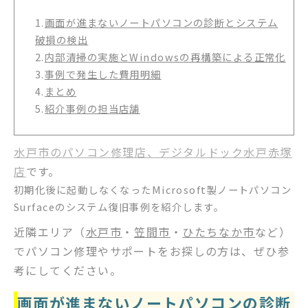
1.
画面が進まないノートパソコンの診断とシステム
破損の検出
2.
内部清掃の実施とWindowsの再構築による正常化
3.
事例で発生した費用明細
4.
まとめ
5.
紹介事例の担当店舗
水戸市のパソコン修理店、デジタルドック水戸赤塚
店
です。
初期化後に起動しなくなったMicrosoft製ノートパソコン
Surfaceのシステム復旧事例を紹介します。
近隣エリア（
水戸市
・
笠間市
・
ひたちなか市
など）
でパソコン修理やサポートをお探しの方は、ぜひ参
考にしてください。
画面が進まないノートパソコンの診断