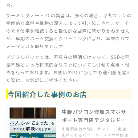
た。
ゲーミングノートPCの異音は、多くの場合、冷却ファンの
物理的な摩耗や異物の混入によって引き起こされます。そ
のまま使用を継続すると致命的な故障に繋がりかねません
が、早期のパーツ交換とクリーニングにより、本来のパフ
ォーマンスを取り戻せます。
デジタルドックでは、不具合の解消だけでなく、SSDの容
量不足といった将来的なリスクについても併せて点検・報
告を行っております。お使いのPCに少しでも違和感を覚え
た際は、お気軽にご相談ください。
今回紹介した事例のお店
中野パソコン修理スマホサ
ポート専門店デジタルドッ
ク
中野駅前徒歩5分、サンモール商店
街のにあるパソコン・スマホの修理