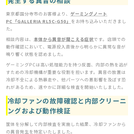
東京都国分寺市のお客様より、
ゲーミングノート
PC「GALLERIA RL5C-G50」
をお持ち込みいただきまし
た。
相談内容は、
本体から異音が聞こえる症状
です。店頭での
動作確認において、電源投入直後から明らかに異常な音が
鳴り響く状態を認めました。
ゲーミングPCは高い処理能力を持つ反面、内部の熱を逃が
すための冷却機構が重要な役割を担います。異音の放置は
冷却不全による熱暴走や、他パーツへの悪影響を及ぼす恐
れがあるため、速やかに詳細な検査を開始いたしました。
冷却ファンの故障確認と内部クリーニ
ングおよび動作検証
筐体を分解して内部検査を実施した結果、冷却ファンから
の異音発生を特定いたしました。