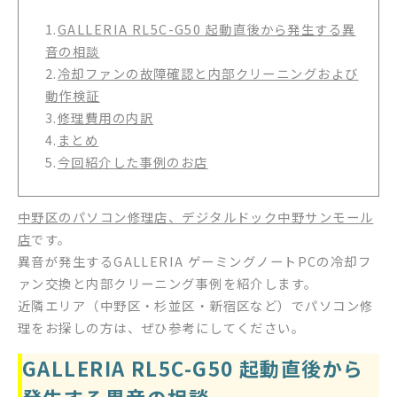
1.
GALLERIA RL5C-G50 起動直後から発生する異
音の相談
2.
冷却ファンの故障確認と内部クリーニングおよび
動作検証
3.
修理費用の内訳
4.
まとめ
5.
今回紹介した事例のお店
中野区のパソコン修理店、デジタルドック中野サンモール
店
です。
異音が発生するGALLERIA ゲーミングノートPCの冷却フ
ァン交換と内部クリーニング事例を紹介します。
近隣エリア（中野区・杉並区・新宿区など）でパソコン修
理をお探しの方は、ぜひ参考にしてください。
GALLERIA RL5C-G50 起動直後から
発生する異音の相談