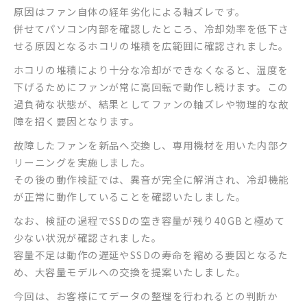
原因はファン自体の経年劣化による軸ズレです。
併せてパソコン内部を確認したところ、冷却効率を低下さ
せる原因となるホコリの堆積を広範囲に確認されました。
ホコリの堆積により十分な冷却ができなくなると、温度を
下げるためにファンが常に高回転で動作し続けます。この
過負荷な状態が、結果としてファンの軸ズレや物理的な故
障を招く要因となります。
故障したファンを新品へ交換し、専用機材を用いた内部ク
リーニングを実施しました。
その後の動作検証では、異音が完全に解消され、冷却機能
が正常に動作していることを確認いたしました。
なお、検証の過程でSSDの空き容量が残り40GBと極めて
少ない状況が確認されました。
容量不足は動作の遅延やSSDの寿命を縮める要因となるた
め、大容量モデルへの交換を提案いたしました。
今回は、お客様にてデータの整理を行われるとの判断か