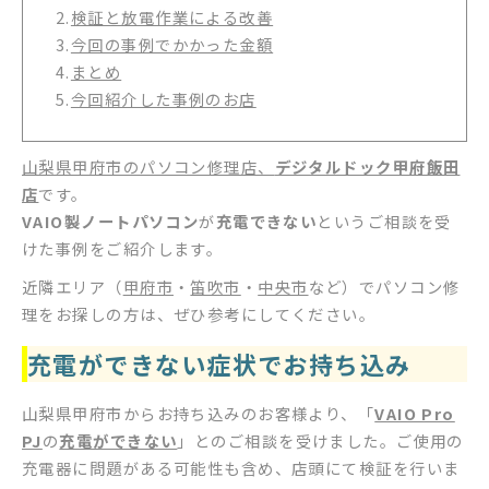
2.
検証と放電作業による改善
3.
今回の事例でかかった金額
4.
まとめ
5.
今回紹介した事例のお店
山梨県甲府市のパソコン修理店、
デジタルドック甲府飯田
店
です。
VAIO製ノートパソコン
が
充電できない
というご相談を受
けた事例をご紹介します。
近隣エリア（
甲府市
・
笛吹市
・
中央市
など）でパソコン修
理をお探しの方は、ぜひ参考にしてください。
充電ができない症状でお持ち込み
山梨県甲府市からお持ち込みのお客様より、「
VAIO Pro
PJ
の
充電ができない
」とのご相談を受けました。ご使用の
充電器に問題がある可能性も含め、店頭にて検証を行いま