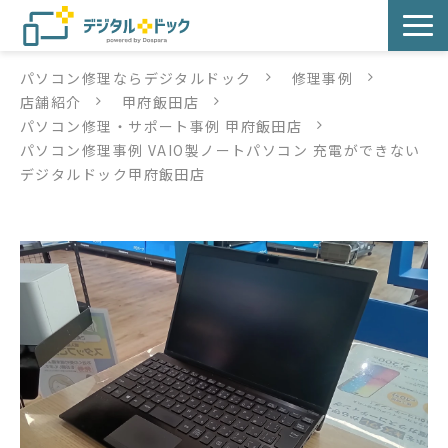
パソコン修理ならデジタルドック
修理事例
パソコン修理
店舗紹介
甲府飯田店
パソコン修理・サポート事例 甲府飯田店
サービス
パソコン修理事例 VAIO製ノートパソコン 充電ができない
デジタルドック甲府飯田店
サービス提供方法
店舗紹介
デジタルドックブログ