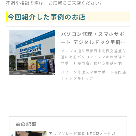
不調や相談の際は、お気軽にご来店ください。
今回紹介した事例のお店
パソコン修理・スマホサポ
ート デジタルドック甲府飯
田店
アルプス通り甲府西中北西交差点付
近にあるパソコン・スマホの修理と
サポート専門店。使い方相談の個人
教室も開催中。
パソコン修理スマホサポート専門店
｜デジタルドック
前の記事
アップグレード事例 NEC製ノートパ