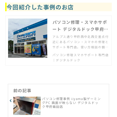
今回紹介した事例のお店
パソコン修理・スマホサポ
ート デジタルドック甲府飯
田店
アルプス通り甲府西中北西交差点付
近にあるパソコン・スマホの修理と
サポート専門店。使い方相談の個人
教室も開催中。
パソコン修理スマホサポート専門店
｜デジタルドック
前の記事
パソコン修理事例 iiyama製ゲーミン
グPC 画面が映らない デジタルドッ
ク甲府飯田店