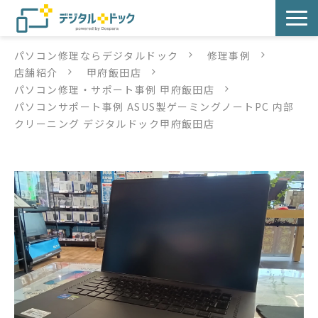
パソコン修理ならデジタルドック
修理事例
パソコン修理
店舗紹介
甲府飯田店
パソコン修理・サポート事例 甲府飯田店
サービス
パソコンサポート事例 ASUS製ゲーミングノートPC 内部
クリーニング デジタルドック甲府飯田店
サービス提供方法
店舗紹介
デジタルドックブログ