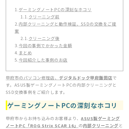
1.
ゲーミングノートPCの深刻なホコリ
1.1.
クリーニング前
2.
内部クリーニングと動作検証、SSDの交換をご提
案
2.1.
クリーニング後
3.
今回の事例でかかった金額
4.
まとめ
5.
今回紹介した事例のお店
甲府市のパソコン修理店、
デジタルドック甲府飯田店
で
す。ASUS製ゲーミングノートPCの内部クリーニングと
SSD交換事例をご紹介します。
ゲーミングノートPCの深刻なホコリ
甲府市からお持ち込みのお客様より、
ASUS製ゲーミング
ノートPC「ROG Strix SCAR 16」
の
内部クリーニング
と