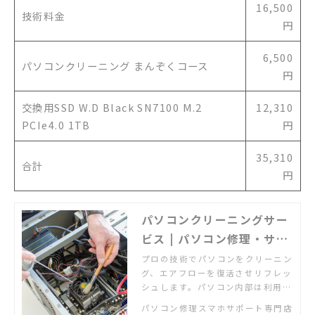
16,500
技術料金
円
6,500
パソコンクリーニング まんぞくコース
円
交換用SSD W.D Black SN7100 M.2
12,310
PCIe4.0 1TB
円
35,310
合計
円
パソコンクリーニングサー
ビス | パソコン修理・サポ
ートのデジタルドック【公
プロの技術でパソコンをクリーニン
グ、エアフローを復活させリフレッ
式】
シュします。パソコン内部は利用に
応じて必ずホコリが溜まります。ど
パソコン修理スマホサポート専門店
このメーカーのパソコンでもまずは