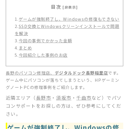
目次
[非表示]
1.
ゲームが強制終了し、Windowsの修復もできない
2.
SSD交換とWindowsクリーンインストールで問題
を解決
3.
今回の事例でかかった金額
4.
まとめ
5.
今回紹介した事例のお店
長野のパソコン修理店、
デジタルドック長野稲里店
です。
ゲーム中にパソコンが落ちてしまうという、HPゲーミン
グノートPCの修理事例をご紹介します。
近隣エリア（
長野市
・
須坂市
・
千曲市
など）でパソ
コンサポートをお探しの方は、ぜひ参考にしてくだ
さい。
ゲームが強制終了し、Windowsの修