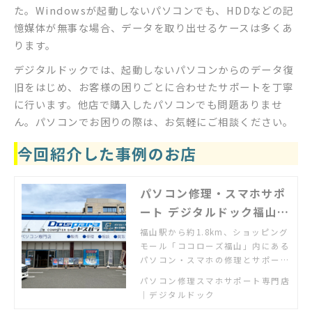
た。Windowsが起動しないパソコンでも、HDDなどの記
憶媒体が無事な場合、データを取り出せるケースは多くあ
ります。
デジタルドックでは、起動しないパソコンからのデータ復
旧をはじめ、お客様の困りごとに合わせたサポートを丁寧
に行います。他店で購入したパソコンでも問題ありませ
ん。パソコンでお困りの際は、お気軽にご相談ください。
今回紹介した事例のお店
パソコン修理・スマホサポ
ート デジタルドック福山コ
コローズ店
福山駅から約1.8km、ショッピング
モール「ココローズ福山」内にある
パソコン・スマホの修理とサポート
専門店。使い方相談の個人教室も開
パソコン修理スマホサポート専門店
催中。
｜デジタルドック