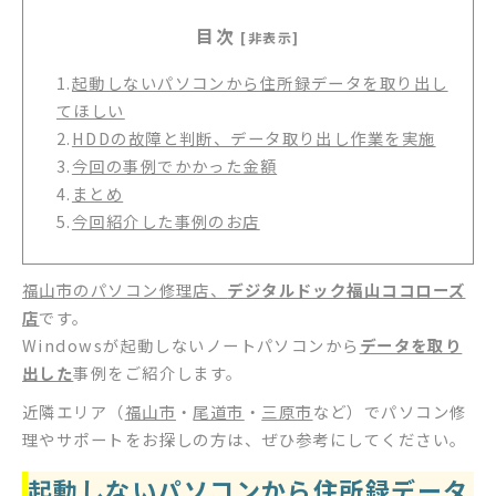
目次
[非表示]
1.
起動しないパソコンから住所録データを取り出し
てほしい
2.
HDDの故障と判断、データ取り出し作業を実施
3.
今回の事例でかかった金額
4.
まとめ
5.
今回紹介した事例のお店
福山市のパソコン修理店、
デジタルドック福山ココローズ
店
です。
Windowsが起動しないノートパソコンから
データを取り
出した
事例をご紹介します。
近隣エリア（
福山市
・
尾道市
・
三原市
など）でパソコン修
理やサポートをお探しの方は、ぜひ参考にしてください。
起動しないパソコンから住所録データ