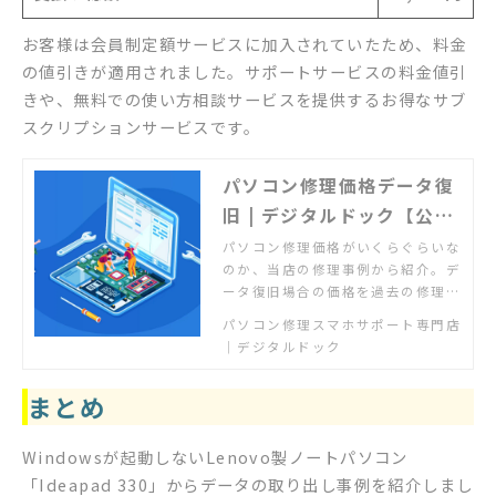
お客様は会員制定額サービスに加入されていたため、料金
の値引きが適用されました。サポートサービスの料金値引
きや、無料での使い方相談サービスを提供するお得なサブ
スクリプションサービスです。
パソコン修理価格データ復
旧 | デジタルドック【公
式】
パソコン修理価格がいくらぐらいな
のか、当店の修理事例から紹介。デ
ータ復旧場合の価格を過去の修理事
例からご確認いただけます。実際の
パソコン修理スマホサポート専門店
作業前にはお客様にお見積もりを必
｜デジタルドック
ず提示し、了承いただいたうえで作
業をしますので安心です。
まとめ
Windowsが起動しないLenovo製ノートパソコン
「Ideapad 330」からデータの取り出し事例を紹介しまし