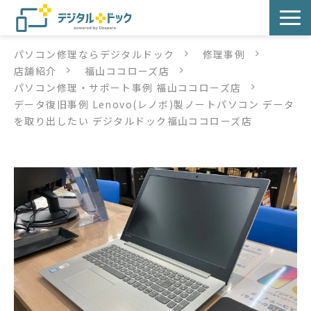
パソコン修理ならデジタルドック
修理事例
パソコン修理
店舗紹介
福山ココローズ店
パソコン修理・サポート事例 福山ココローズ店
サービス
データ復旧事例 Lenovo(レノボ)製ノートパソコン データ
を取り出したい デジタルドック福山ココローズ店
サービス提供方法
店舗紹介
デジタルドックブログ