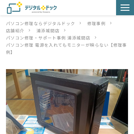
パソコン修理ならデジタルドック
修理事例
パソコン修理
店舗紹介
浦添城間店
パソコン修理・サポート事例 浦添城間店
サービス
パソコン修理 電源を入れてもモニターが映らない【修理事
例】
サービス提供方法
店舗紹介
デジタルドックブログ