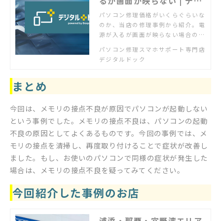
るが画面が映らない | デジ
タルドック【公式】
パソコン修理価格がいくらぐらいな
のか、当店の修理事例から紹介。電
源が入るが画面が映らない場合の価
格を過去の修理事例からご確認いた
パソコン修理スマホサポート専門店
だけます。実際の作業前にはお客様
デジタルドック
にお見積もりを必ず提示し、了承い
ただいたうえで作業をしますので安
まとめ
心です。
今回は、メモリの接点不良が原因でパソコンが起動しない
という事例でした。メモリの接点不良は、パソコンの起動
不良の原因としてよくあるものです。今回の事例では、メ
モリの接点を清掃し、再度取り付けることで症状が改善し
ました。もし、お使いのパソコンで同様の症状が発生した
場合は、メモリの接点不良を疑ってみてください。
今回紹介した事例のお店
浦添・那覇・宜野湾エリア