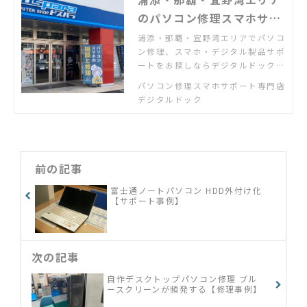
のパソコン修理スマホサポ
ート店 | デジタルドック浦
浦添・那覇・宜野湾エリアでパソコ
ン修理、スマホ・デジタル製品サポ
添城間店
ートをお探しならデジタルドック。
国道58号線浦添交差点を宜野湾方
パソコン修理スマホサポート専門店
面へ100m右側。SCSK沖縄センター
デジタルドック
前バス停すぐ前。駐車場あり。「パ
ソコンが故障した」「スマホの使い
方がわからない」「新しいパソコン
の設定・設置をしてほしい」「ネッ
ト配信を家のテレビで見たい」「ゲ
前の記事
ーム機の設定をしたい」など何でも
ご相談ください
富士通ノートパソコン HDD外付け化
【サポート事例】
次の記事
自作デスクトップパソコン修理 ブル
ースクリーンが頻発する【修理事例】