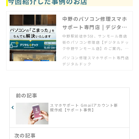
今回紹介した事例のお店
中野のパソコン修理スマホ
サポート専門店 | デジタル
ドック中野サンモール店
中野駅前徒歩5分、サンモール商店
街のパソコン修理店【デジタルドッ
ク中野サンモール店】のご案内。パ
ソコン・スマホのトラブルはお気軽
パソコン修理スマホサポート専門店
にご相談ください。お持込・出張・
デジタルドック
リモートにて対応をいたします。
前の記事
スマホサポート Gmailアカウント新
規作成【サポート事例】
次の記事