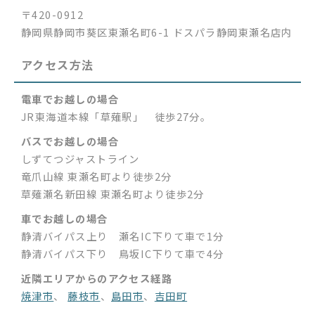
〒420-0912
静岡県静岡市葵区東瀬名町6-1 ドスパラ静岡東瀬名店内
アクセス方法
電車でお越しの場合
JR東海道本線「草薙駅」 徒歩27分。
バスでお越しの場合
しずてつジャストライン
竜爪山線 東瀬名町より徒歩2分
草薙瀬名新田線 東瀬名町より徒歩2分
車でお越しの場合
静清バイパス上り 瀬名IC下りて車で1分
静清バイパス下り 鳥坂IC下りて車で4分
近隣エリアからのアクセス経路
焼津市
、
藤枝市
、
島田市
、
吉田町