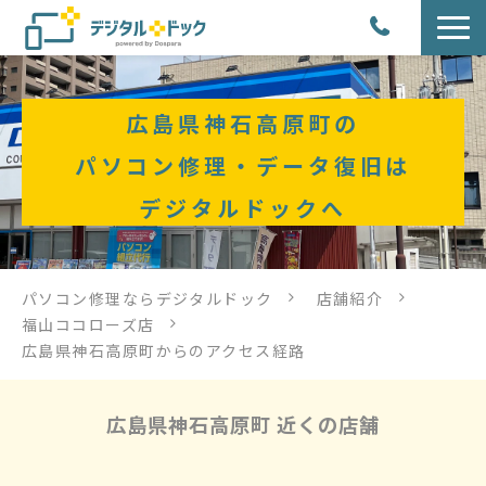
パソコン修理
広島県神石高原町の
サービス
パソコン修理・データ復旧は
デジタルドックへ
サービス提供方法
店舗紹介
パソコン修理ならデジタルドック
店舗紹介
福山ココローズ店
デジタルドックブログ
広島県神石高原町からのアクセス経路
広島県神石高原町 近くの店舗