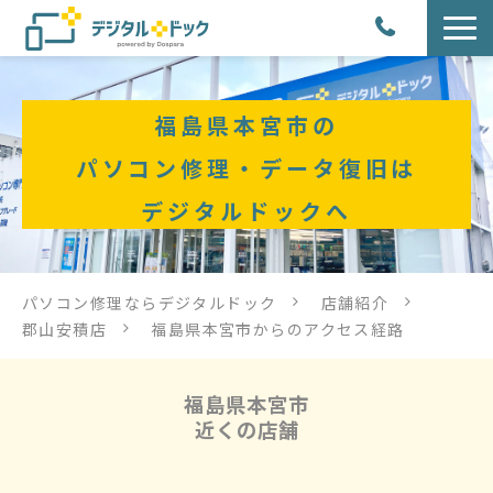
パソコン修理
福島県本宮市の
サービス
パソコン修理・データ復旧は
デジタルドックへ
サービス提供方法
店舗紹介
パソコン修理ならデジタルドック
店舗紹介
郡山安積店
福島県本宮市からのアクセス経路
デジタルドックブログ
福島県本宮市
近くの店舗