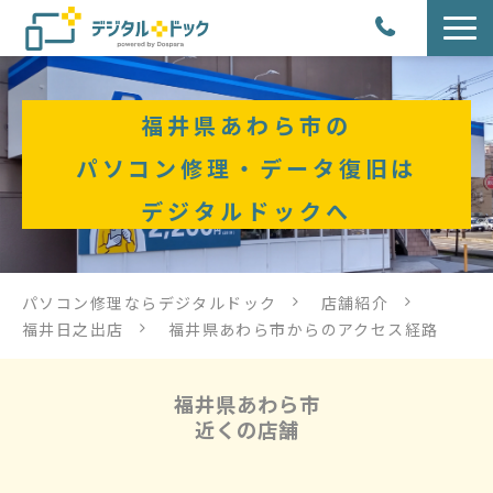
パソコン修理
福井県あわら市の
サービス
パソコン修理・データ復旧は
デジタルドックへ
サービス提供方法
店舗紹介
パソコン修理ならデジタルドック
店舗紹介
福井日之出店
福井県あわら市からのアクセス経路
デジタルドックブログ
福井県あわら市
近くの店舗