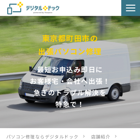
パソコン修理
東京都町田市の
サービス
出張パソコン修理
サービス提供方法
最短お申込み即日に
店舗紹介
お客様宅・会社へ出張！
急ぎのトラブル解決を
デジタルドックブログ
特急で！
パソコン修理ならデジタルドック
店舗紹介