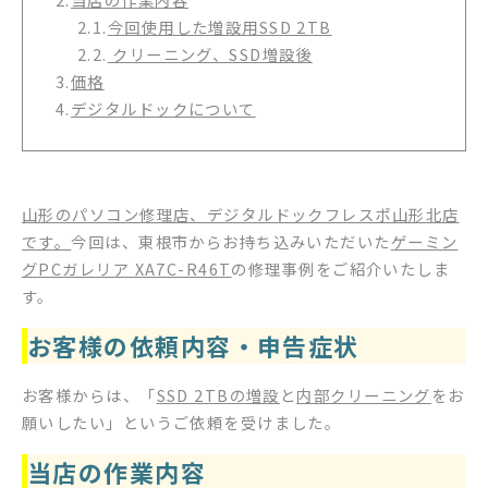
2.1.
今回使用した増設用SSD 2TB
2.2.
クリーニング、SSD増設後
3.
価格
4.
デジタルドックについて
山形のパソコン修理店、デジタルドックフレスポ山形北店
です。
今回は、東根市からお持ち込みいただいた
ゲーミン
グPCガレリア XA7C-R46T
の修理事例をご紹介いたしま
す。
お客様の依頼内容・申告症状
お客様からは、「
SSD 2TBの増設
と
内部クリーニング
をお
願いしたい」というご依頼を受けました。
当店の作業内容