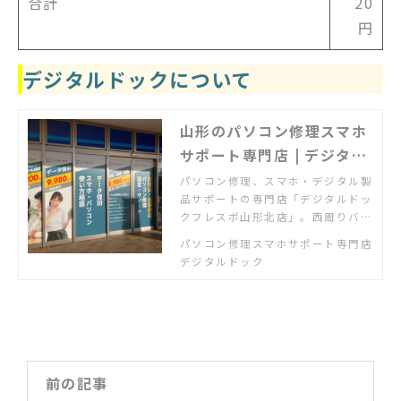
合計
20
円
デジタルドックについて
山形のパソコン修理スマホ
サポート専門店 | デジタル
ドックフレスポ山形北店
パソコン修理、スマホ・デジタル製
品サポートの専門店「デジタルドッ
クフレスポ山形北店」。西周りバイ
パス「ドスパラフレスポ山形北店」
パソコン修理スマホサポート専門店
内にオープン。パソコン修理のお持
デジタルドック
込はご予約不要。出張も対応。スマ
ホの使い方相談もお気軽に
前の記事