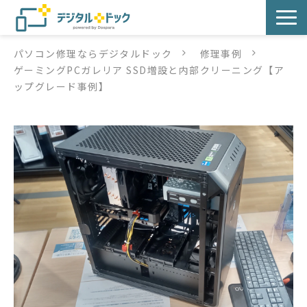
パソコン修理ならデジタルドック
修理事例
パソコン修理
ゲーミングPCガレリア SSD増設と内部クリーニング【ア
ップグレード事例】
サービス
サービス提供方法
店舗紹介
デジタルドックブログ