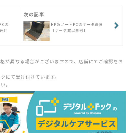
次の記事
PCの
HP製ノートPCのデータ復旧
高速化
【データ救出事例】
価格が異なる場合がございますので、店舗にてご確認をお
ックにて受け付けています。
さい。