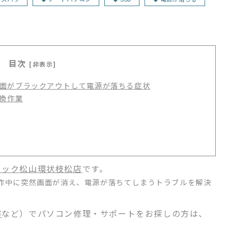
目次
[非表示]
面がブラックアウトして電源が落ちる症状
交換作業
ドック松山環状枝松店
です。
の動作中に突然画面が消え、電源が落ちてしまうトラブルを解決
市
など）でパソコン修理・サポートをお探しの方は、