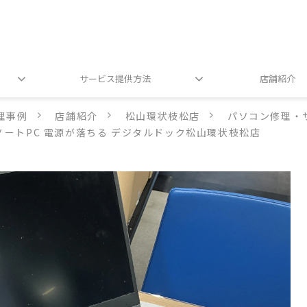
サービス提供方法
店舗紹介
理事例
店舗紹介
松山環状枝松店
パソコン修理・
グノートPC 電源が落ちる デジタルドック松山環状枝松店