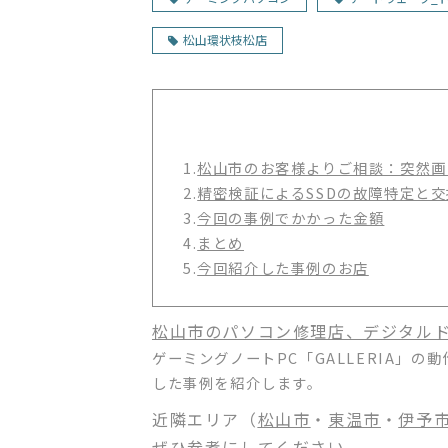
松山環状枝松店
1.
松山市のお客様よりご相談：突然画
2.
精密検証によるSSDの故障特定と
3.
今回の事例でかかった金額
4.
まとめ
5.
今回紹介した事例のお店
松山市のパソコン修理店、デジタル
ゲーミングノートPC「GALLERIA」
した事例を紹介します。
近隣エリア（
松山市
・
東温市
・
伊予
ぜひ参考にしてください。