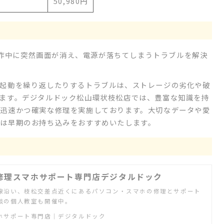
50,980円
の動作中に突然画面が消え、電源が落ちてしまうトラブルを解決
起動を繰り返したりするトラブルは、ストレージの劣化や破
ます。デジタルドック松山環状枝松店では、豊富な知識を持
迅速かつ確実な修理を実施しております。大切なデータや愛
は早期のお持ち込みをおすすめいたします。
修理スマホサポート専門店デジタルドック
線沿い、枝松交差点近くにあるパソコン・スマホの修理とサポート
談の個人教室も開催中。
ホサポート専門店｜デジタルドック