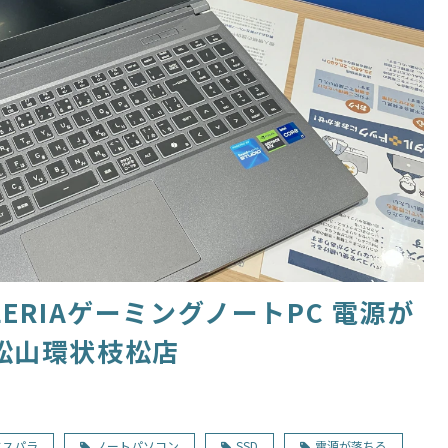
LERIAゲーミングノートPC 電源が
松山環状枝松店
ドスパラ
ノートパソコン
SSD
電源が落ちる