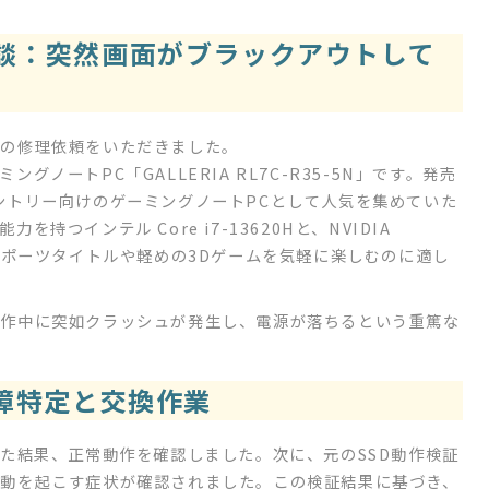
談：突然画面がブラックアウトして
での修理依頼をいただきました。
ノートPC「GALLERIA RL7C-R35-5N」です。発売
ントリー向けのゲーミングノートPCとして人気を集めていた
つインテル Core i7-13620Hと、NVIDIA
り、eスポーツタイトルや軽めの3Dゲームを気軽に楽しむのに適し
操作中に突如クラッシュが発生し、電源が落ちるという重篤な
故障特定と交換作業
した結果、正常動作を確認しました。次に、元のSSD動作検証
動を起こす症状が確認されました。この検証結果に基づき、