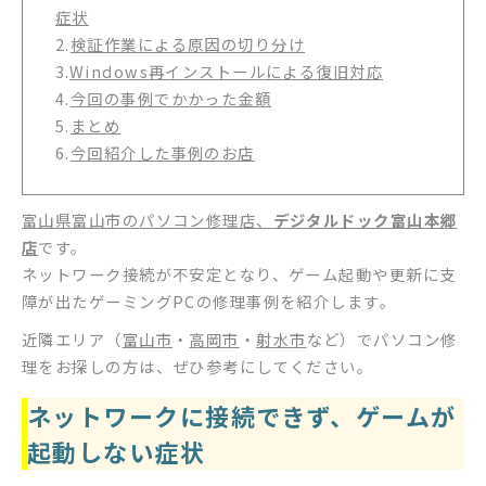
症状
2.
検証作業による原因の切り分け
3.
Windows再インストールによる復旧対応
4.
今回の事例でかかった金額
5.
まとめ
6.
今回紹介した事例のお店
富山県富山市のパソコン修理店、
デジタルドック富山本郷
店
です。
ネットワーク接続が不安定となり、ゲーム起動や更新に支
障が出たゲーミングPCの修理事例を紹介します。
近隣エリア（
富山市
・
高岡市
・
射水市
など）でパソコン修
理をお探しの方は、ぜひ参考にしてください。
ネットワークに接続できず、ゲームが
起動しない症状