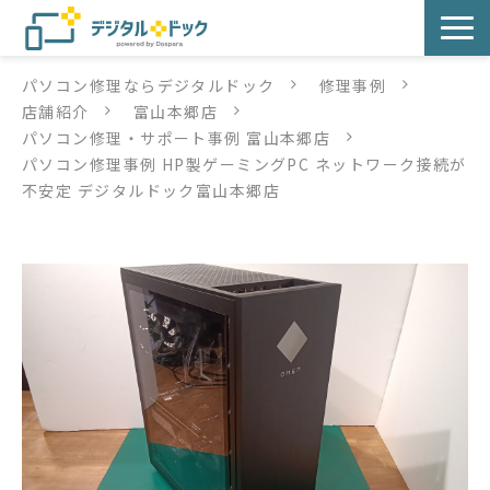
パソコン修理ならデジタルドック
修理事例
パソコン修理
店舗紹介
富山本郷店
パソコン修理・サポート事例 富山本郷店
サービス
パソコン修理事例 HP製ゲーミングPC ネットワーク接続が
不安定 デジタルドック富山本郷店
サービス提供方法
店舗紹介
デジタルドックブログ