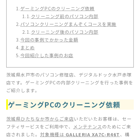
1.
ゲーミングPCのクリーニング依頼
1.1.
クリーニング前のパソコン内部
2.
パソコンクリーニングまんぞくコースを実施
2.1.
クリーニング後のパソコン内部
3.
今回の事例でかかった金額
4.
まとめ
5.
今回紹介した事例のお店
茨城県水戸市のパソコン修理店、デジタルドック水戸赤塚
店です。ゲーミングPCの内部クリーニングを行った事例を
ご紹介します。
ゲーミングPCのクリーニング依頼
茨城県ひたちなか市からご来店
いただいたお客様は、セー
フティサービスをご利用中で、
メンテナンス
のためにご来
店されました。
対象機種は
GALLERIA XA7C-R46T
、構