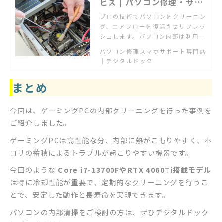
ビス | パソコン修理・サポ
ートのデジタルドック【公
プロの技術でパソコンをクリーニン
グ、エアフローを復活させリフレッ
式】
シュします。パソコン内部は利用に
応じて必ずホコリが溜まります。ど
パソコン修理スマホサポート専門店
このメーカーのパソコンでもまずは
｜デジタルドック
相談ください。
まとめ
今回は、ゲーミングPCの内部クリーニングを行った事例を
ご紹介しました。
ゲーミングPCは高性能な分、内部に熱がこもりやすく、ホ
コリの蓄積によるトラブルが起こりやすい機器です。
今回のような
Core i7-13700FやRTX 4060Ti搭載モデル
は特に冷却性能が重要で、定期的なクリーニングを行うこ
とで、安定した動作と長寿命を実現できます。
パソコンの内部清掃をご検討の方は、ぜひデジタルドック