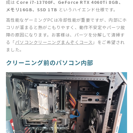
成は
Core i7-13700F、GeForce RTX 4060Ti 8GB、
メモリ16GB、SSD 1TB
というハイエンド仕様です。
高性能なゲーミングPCは冷却性能が重要ですが、内部にホ
コリが溜まると熱がこもりやすく、動作不安定やパーツ故
障の原因になります。お客様は、パーツを分解して清掃す
る「
パソコンクリーニングまんぞくコース
」をご希望され
ました。
クリーニング前のパソコン内部