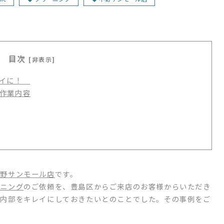
目次
[非表示]
レイに！
作業内容
中野サンモール店
です。
ーニング
のご依頼を、豊島区からご来店のお客様からいただき
に内部をキレイにしておきたいとのことでした。その事例をご