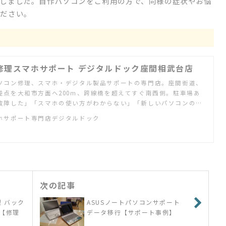
しました。自作パソコンをご利用の方で、同様の症状やお悩
ください。
修理スマホサポート デジタルドック座間相武台店
ソコン修理、スマホ・デジタル製品サポートの専門店。座間街道、
差点を大和市方面へ200ｍ、跨線橋を超えてすぐ南西側。駐車場あ
故障した」「スマホの使い方がわからない」「新しいパソコンの設
しい」「ネット配信を家のテレビで見たい」「ゲーム機の設定をし
ホサポート専門店デジタルドック
ご相談ください
次の記事
理 バック
ASUSノートパソコンサポート
【修理
データ移行【サポート事例】