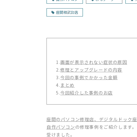
座間相武台店
1.
画面が表示されない症状の原因
2.
修理とアップグレードの内容
3.
今回の事例でかかった金額
4.
まとめ
5.
今回紹介した事例のお店
座間のパソコン修理店、デジタルドック
自作パソコン
の修理事例をご紹介します。
受けました。