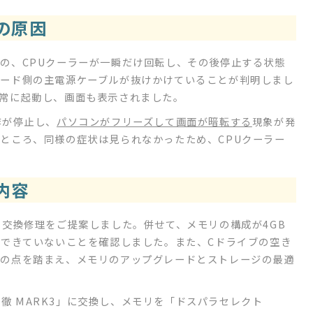
の原因
の、CPUクーラーが一瞬だけ回転し、その後停止する状態
ード側の主電源ケーブルが抜けかけていることが判明しまし
常に起動し、画面も表示されました。
作が停止し、
パソコンがフリーズして画面が暗転する
現象が発
ところ、同様の症状は見られなかったため、CPUクーラー
内容
の交換修理をご提案しました。併せて、メモリの構成が4GB
揮できていないことを確認しました。また、Cドライブの空き
らの点を踏まえ、メモリのアップグレードとストレージの最適
 虎徹 MARK3」に交換し、メモリを「ドスパラセレクト