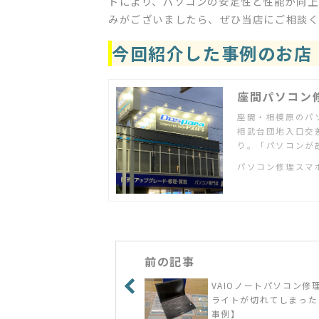
ドにより、パソコンの安定性と性能が向上
みがございましたら、ぜひ当店にご相談
今回紹介した事例のお店
座間パソコン
座間・相模原のパ
相武台団地入口交
り。「パソコンが
定・設置をしてほ
パソコン修理スマ
たい」など何でも
前の記事
VAIOノートパソコン修
ライトが切れてしまった
事例】